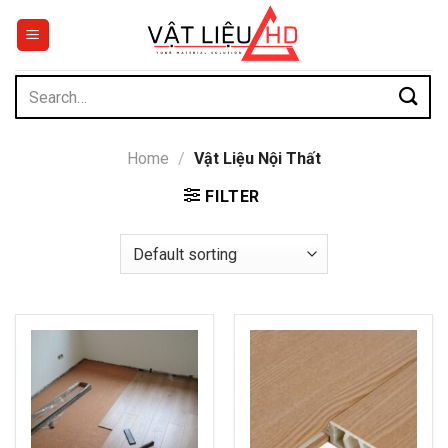
Chuyển
đến
nội
dung
Search
for:
Home
/
Vật Liệu Nội Thất
FILTER