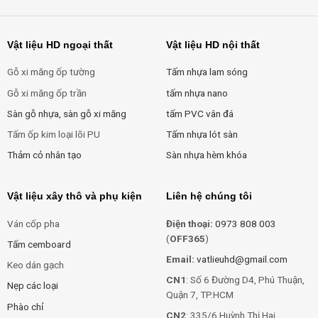
Vật liệu HD ngoại thất
Vật liệu HD nội thất
Gỗ xi măng ốp tường
Tấm nhựa lam sóng
Gỗ xi măng ốp trần
tấm nhựa nano
Sàn gỗ nhựa, sàn gỗ xi măng
tấm PVC vân đá
Tấm ốp kim loại lõi PU
Tấm nhựa lót sàn
Thảm cỏ nhân tạo
Sàn nhựa hèm khóa
Vật liệu xây thô và phụ kiện
Liên hệ chúng tôi
Ván cốp pha
Điện thoại:
0973 808 003
(
OFF365
)
Tấm cemboard
Email:
vatlieuhd@gmail.com
Keo dán gạch
CN1
: Số 6 Đường D4, Phú Thuận,
Nẹp các loại
Quận 7, TP.HCM
Phào chỉ
CN2
: 335/6 Huỳnh Thị Hai,