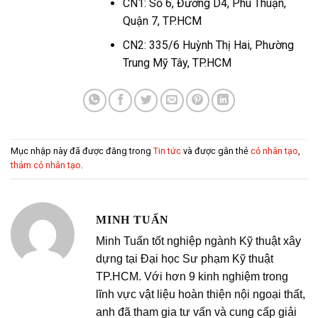
CN1: Số 6, Đường D4, Phú Thuận,
Quận 7, TP.HCM
CN2: 335/6 Huỳnh Thị Hai, Phường
Trung Mỹ Tây, TP.HCM
Mục nhập này đã được đăng trong
Tin tức
và được gắn thẻ
cỏ nhân tạo
,
thảm cỏ nhân tạo
.
MINH TUẤN
Minh Tuấn tốt nghiệp ngành Kỹ thuật xây
dựng tại Đại học Sư phạm Kỹ thuật
TP.HCM. Với hơn 9 kinh nghiệm trong
lĩnh vực vật liệu hoàn thiện nội ngoại thất,
anh đã tham gia tư vấn và cung cấp giải