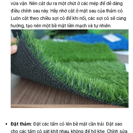
vừa vặn. Nên cắt dư ra một chút ở các mép để dễ dàng
điều chỉnh sau này. Hãy nhớ cắt ở mặt sau của thảm cỏ.
Luôn cắt theo chiều sợi cỏ để khi nối, các sợi cỏ sẽ cùng
hướng, tạo nên một bề mặt liền mạch và tự nhiên.
Đặt thảm:
Đặt các tấm cỏ lên bề mặt cần trải. Đặt sao
cho các tấm cỏ sát khít nhau, không để hở khe. Chỉnh sửa