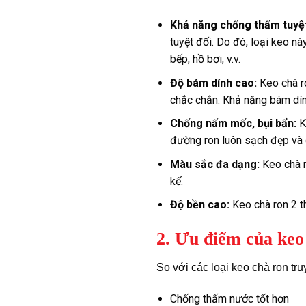
Khả năng chống thấm tuyệt
tuyệt đối. Do đó, loại keo n
bếp, hồ bơi, v.v.
Độ bám dính cao:
Keo chà r
chắc chắn. Khả năng bám dính
Chống nấm mốc, bụi bẩn:
K
đường ron luôn sạch đẹp và 
Màu sắc đa dạng:
Keo chà r
kế.
Độ bền cao:
Keo chà ron 2 t
2. Ưu điểm của keo
So với các loại keo chà ron tr
Chống thấm nước tốt hơn