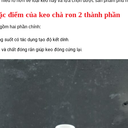
n hiểu rõ hơn về loại keo này và lựa chọn được sản phẩm phù h
ặc điểm của keo chà ron 2 thành phần
gồm hai phần chính:
g suốt có tác dụng tạo độ kết dính.
và chất đóng rắn giúp keo đông cứng lại.