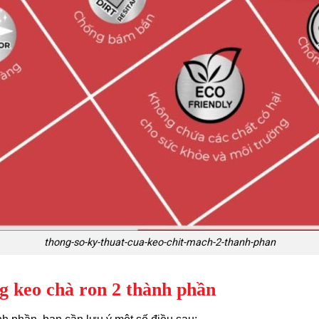
thong-so-ky-thuat-cua-keo-chit-mach-2-thanh-phan
ng keo chà ron 2 thành phần