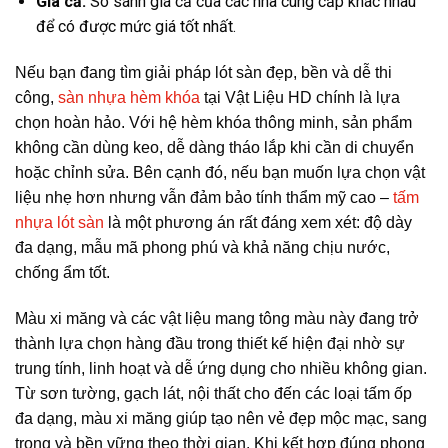
Giá cả:
So sánh giá cả của các nhà cung cấp khác nhau
để có được mức giá tốt nhất.
Nếu bạn đang tìm giải pháp lót sàn đẹp, bền và dễ thi
công,
sàn nhựa hèm khóa
tại Vật Liệu HD chính là lựa
chọn hoàn hảo. Với hệ hèm khóa thông minh, sản phẩm
không cần dùng keo, dễ dàng tháo lắp khi cần di chuyển
hoặc chỉnh sửa. Bên cạnh đó, nếu bạn muốn lựa chọn vật
liệu nhẹ hơn nhưng vẫn đảm bảo tính thẩm mỹ cao –
tấm
nhựa lót sàn
là một phương án rất đáng xem xét: độ dày
đa dạng, mẫu mã phong phú và khả năng chịu nước,
chống ẩm tốt.
Màu xi măng và các vật liệu mang tông màu này đang trở
thành lựa chọn hàng đầu trong thiết kế hiện đại nhờ sự
trung tính, linh hoạt và dễ ứng dụng cho nhiều không gian.
Từ sơn tường, gạch lát, nội thất cho đến các loại tấm ốp
đa dạng, màu xi măng giúp tạo nên vẻ đẹp mộc mạc, sang
trọng và bền vững theo thời gian. Khi kết hợp đúng phong