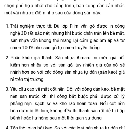
chọn phù hợp nhất cho công trình, bạn cũng cần cân nhắc
một vài nhược điểm nhỏ sau của dòng sàn này:
Trải nghiệm thực tế: Dù lớp Film vân gỗ được in công
nghệ 3D rất sắc nét, nhưng khi bước chân trần lên bề mặt,
sàn nhựa vẫn không thể mang lại cảm giác ấm áp và tự
nhiên 100% như sàn gỗ tự nhiên truyền thống.
Phân khúc giá thành: Sàn nhựa Aimaru có mức giá tiết
kiệm hơn nhiều so với sàn gỗ, tuy nhiên giá của nó sẽ
nhỉnh hơn so với các dòng sàn nhựa tự dán (sẵn keo) giá
rẻ trên thị trường.
Yêu cầu cao về mặt cốt nền: Đối với dòng dán keo, bề mặt
nền sàn trước khi thi công bắt buộc phải được xử lý
phẳng mịn, sạch sẽ và khô ráo hoàn toàn. Nếu cốt nền
bên dưới bị lồi lõm, không đều thì thanh sàn rất dễ bị bập
bênh hoặc hư hỏng sau một thời gian sử dụng.
Tốn thời gian bôi keo: So với các loại sàn nhựa tự dán chỉ