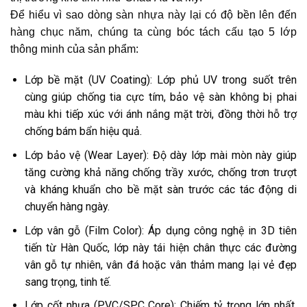
Để hiểu vì sao dòng sàn nhựa này lại có độ bền lên đến
hàng chục năm, chúng ta cùng bóc tách cấu tạo 5 lớp
thông minh của sản phẩm:
Lớp bề mặt (UV Coating): Lớp phủ UV trong suốt trên
cùng giúp chống tia cực tím, bảo vệ sàn không bị phai
màu khi tiếp xúc với ánh nắng mặt trời, đồng thời hỗ trợ
chống bám bẩn hiệu quả.
Lớp bảo vệ (Wear Layer): Độ dày lớp mài mòn này giúp
tăng cường khả năng chống trầy xước, chống trơn trượt
và kháng khuẩn cho bề mặt sàn trước các tác động di
chuyển hàng ngày.
Lớp vân gỗ (Film Color): Áp dụng công nghệ in 3D tiên
tiến từ Hàn Quốc, lớp này tái hiện chân thực các đường
vân gỗ tự nhiên, vân đá hoặc vân thảm mang lại vẻ đẹp
sang trọng, tinh tế.
Lớp cốt nhựa (PVC/SPC Core): Chiếm tỷ trọng lớn nhất,