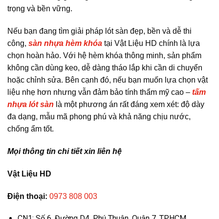
trọng và bền vững.
Nếu bạn đang tìm giải pháp lót sàn đẹp, bền và dễ thi
công,
sàn nhựa hèm khóa
tại Vật Liệu HD chính là lựa
chọn hoàn hảo. Với hệ hèm khóa thông minh, sản phẩm
không cần dùng keo, dễ dàng tháo lắp khi cần di chuyển
hoặc chỉnh sửa. Bên cạnh đó, nếu bạn muốn lựa chọn vật
liệu nhẹ hơn nhưng vẫn đảm bảo tính thẩm mỹ cao –
tấm
nhựa lót sàn
là một phương án rất đáng xem xét: độ dày
đa dạng, mẫu mã phong phú và khả năng chịu nước,
chống ẩm tốt.
Mọi thông tin chi tiết xin liên hệ
Vật Liệu HD
Điện thoại:
0973 808 003
CN1: Số 6, Đường D4, Phú Thuận, Quận 7, TP.HCM