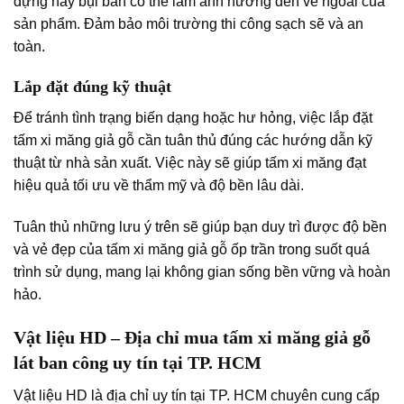
dựng hay bụi bẩn có thể làm ảnh hưởng đến vẻ ngoài của
sản phẩm. Đảm bảo môi trường thi công sạch sẽ và an
toàn.
Lắp đặt đúng kỹ thuật
Để tránh tình trạng biến dạng hoặc hư hỏng, việc lắp đặt
tấm xi măng giả gỗ cần tuân thủ đúng các hướng dẫn kỹ
thuật từ nhà sản xuất. Việc này sẽ giúp tấm xi măng đạt
hiệu quả tối ưu về thẩm mỹ và độ bền lâu dài.
Tuân thủ những lưu ý trên sẽ giúp bạn duy trì được độ bền
và vẻ đẹp của tấm xi măng giả gỗ ốp trần trong suốt quá
trình sử dụng, mang lại không gian sống bền vững và hoàn
hảo.
Vật liệu HD – Địa chỉ mua tấm xi măng giả gỗ
lát ban công uy tín tại TP. HCM
Vật liệu HD là địa chỉ uy tín tại TP. HCM chuyên cung cấp