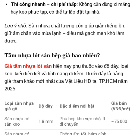
Thi công nhanh – chi phí thấp:
Không cần dùng xi măng
hay keo phức tạp, có thể tự lắp đặt tại nhà.
Lưu ý nhỏ:
Sàn nhựa chất lượng còn giúp
giảm tiếng ồn,
giữ ấm chân vào mùa lạnh – điều mà gạch men khó làm
được.
Tấm nhựa lót sàn bếp giá bao nhiêu?
Giá tấm nhựa lót sàn
hiện nay phụ thuộc vào độ dày, loại
keo, kiểu liên kết và tính năng đi kèm. Dưới đây là bảng
giá tham khảo mới nhất của Vật Liệu HD tại TP.HCM năm
2025:
Loại sàn nhựa
Giá bán
Độ dày
Đặc điểm nổi bật
giả gỗ
(VNĐ/m²)
Sàn nhựa có
Phù hợp khu vực nhỏ, ít
1.8 mm
~75.000
sẵn keo
di chuyển
Sàn nhựa có
Chống ẩm tốt, bám dính