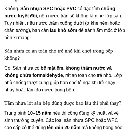
Không.
Sàn nhựa SPC hoặc PVC
có đặc tính
chống
nước tuyệt đối
, nên nước tràn sẽ không làm hư lớp sàn.
Tuy nhiên, nếu nước thấm xuống dưới (ở khe hèm hoặc
chân tường), bạn cần
lau khô sớm
để tránh ẩm mốc ở lớp
nền xi măng.
Sàn nhựa có an toàn cho trẻ nhỏ khi chơi trong bếp
không?
Có. Sàn nhựa có
bề mặt êm, không thấm nước và
không chứa formaldehyde
, rất an toàn cho trẻ nhỏ. Lớp
phủ chống trượt cũng giúp hạn chế té ngã khi trẻ chạy
nhảy hoặc làm đổ nước trong bếp.
Tấm nhựa lót sàn bếp dùng được bao lâu thì phải thay?
Trung bình
10–15 năm
nếu thi công đúng kỹ thuật và vệ
sinh thường xuyên. Các loại sàn nhựa SPC hoặc WPC
cao cấp có thể dùng
lên đến 20 năm
mà không bong tróc