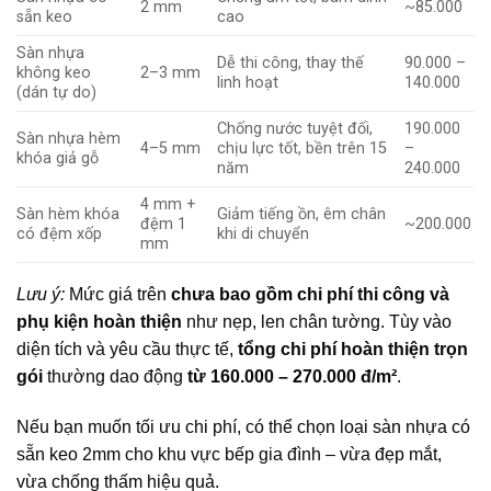
2 mm
~85.000
sẵn keo
cao
Sàn nhựa
Dễ thi công, thay thế
90.000 –
không keo
2–3 mm
linh hoạt
140.000
(dán tự do)
Chống nước tuyệt đối,
190.000
Sàn nhựa hèm
4–5 mm
chịu lực tốt, bền trên 15
–
khóa giả gỗ
năm
240.000
4 mm +
Sàn hèm khóa
Giảm tiếng ồn, êm chân
đệm 1
~200.000
có đệm xốp
khi di chuyển
mm
Lưu ý:
Mức giá trên
chưa bao gồm chi phí thi công và
phụ kiện hoàn thiện
như nẹp, len chân tường. Tùy vào
diện tích và yêu cầu thực tế,
tổng chi phí hoàn thiện trọn
gói
thường dao động
từ 160.000 – 270.000 đ/m²
.
Nếu bạn muốn tối ưu chi phí, có thể chọn
loại sàn nhựa có
sẵn keo 2mm
cho khu vực bếp gia đình – vừa đẹp mắt,
vừa chống thấm hiệu quả.