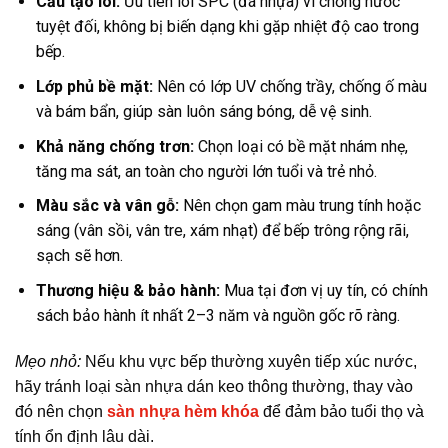
Cấu tạo lõi:
Ưu tiên
lõi SPC (đá nhựa) vì chống nước
tuyệt đối, không bị biến dạng khi gặp nhiệt độ cao trong
bếp.
Lớp phủ bề mặt:
Nên có
lớp UV chống trầy, chống ố màu
và bám bẩn
, giúp sàn luôn sáng bóng, dễ vệ sinh.
Khả năng chống trơn:
Chọn loại có
bề mặt nhám nhẹ
,
tăng ma sát, an toàn cho người lớn tuổi và trẻ nhỏ.
Màu sắc và vân gỗ:
Nên chọn gam
màu trung tính hoặc
sáng
(vân sồi, vân tre, xám nhạt) để bếp trông rộng rãi,
sạch sẽ hơn.
Thương hiệu & bảo hành:
Mua tại
đơn vị uy tín, có chính
sách bảo hành ít nhất 2–3 năm và nguồn gốc rõ ràng.
Mẹo nhỏ:
Nếu khu vực bếp thường xuyên tiếp xúc nước,
hãy tránh loại
sàn nhựa dán keo thông thường
, thay vào
đó nên chọn
sàn nhựa hèm khóa
để đảm bảo tuổi thọ và
tính ổn định lâu dài.