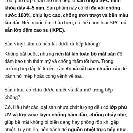
Loại phù hợp nhất cho nhà bếp là
sàn nhựa SPC hèm
khóa dày 4–5 mm
. Sản phẩm này có
lõi đá vôi chống
nước 100%, chịu lực cao, chống trơn trượt và bền màu
lâu dài
. Nếu muốn êm chân hơn, có thể chọn loại SPC
có
sẵn lớp đệm cao su (IXPE)
.
Sàn vinyl tấm có nên lát dưới tủ bếp không?
Không bắt buộc, nhưng
nên lát kín toàn bộ mặt sàn
để
đảm bảo tính thẩm mỹ và chống thấm tốt hơn. Trong
trường hợp lắp tủ trước, cần
đo và cắt sàn chuẩn xác
để
tránh hở mép hoặc cong vênh về sau.
Sàn nhựa có chịu được nhiệt và dầu mỡ trong bếp
không?
Có. Hầu hết các loại sàn nhựa chất lượng đều có
lớp phủ
UV và lớp wear layer chống bám dầu, chống cháy nhẹ
,
giúp bề mặt không bị biến dạng hay phồng rộp khi gặp
nhiệt. Tuy nhiên, nên tránh để
nguồn nhiệt trực tiếp như