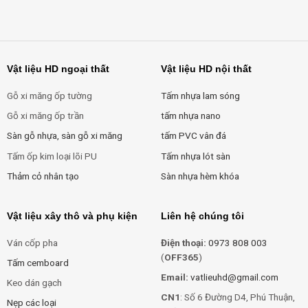
Vật liệu HD ngoại thất
Vật liệu HD nội thất
Gỗ xi măng ốp tường
Tấm nhựa lam sóng
Gỗ xi măng ốp trần
tấm nhựa nano
Sàn gỗ nhựa, sàn gỗ xi măng
tấm PVC vân đá
Tấm ốp kim loại lõi PU
Tấm nhựa lót sàn
Thảm cỏ nhân tạo
Sàn nhựa hèm khóa
Vật liệu xây thô và phụ kiện
Liên hệ chúng tôi
Ván cốp pha
Điện thoại:
0973 808 003
(
OFF365
)
Tấm cemboard
Email:
vatlieuhd@gmail.com
Keo dán gạch
CN1
: Số 6 Đường D4, Phú Thuận,
Nẹp các loại