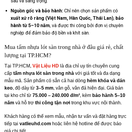
sâu và sang trọng.
Nguồn gốc và bảo hành:
Chỉ nên chọn sản phẩm có
xuất xứ rõ ràng (Việt Nam, Hàn Quốc, Thái Lan)
,
bảo
hành từ 5–10 năm
, và được thi công bởi đơn vị chuyên
nghiệp để đảm bảo độ bền và khít sàn.
Mua tấm nhựa lót sàn trong nhà ở đâu giá rẻ, chất
lượng tại TP.HCM?
Tại TP.HCM,
Vật Liệu HD
là địa chỉ uy tín chuyên cung
cấp
tấm nhựa lót sàn trong nhà
với giá tốt và đa dạng
mẫu mã. Sản phẩm có sẵn cả hai dòng
hèm khóa và dán
keo
, độ dày từ
3–5 mm
, vân gỗ, vân đá hiện đại. Giá bán
tại kho chỉ từ
75.000 – 240.000 đ/m²
, kèm
bảo hành 5–10
năm
và hỗ trợ
thi công tận nơi
trong khu vực nội thành.
Khách hàng có thể xem mẫu, nhận tư vấn và đặt hàng trực
tiếp tại
vatlieuhd.com
hoặc liên hệ hotline để được báo
giá chi tiết.