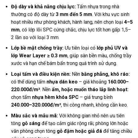
Độ dày và khả năng chịu lực:
Tấm nhựa trong nhà
thường có độ dày từ
3 mm đến 5 mm
. Với khu vực sinh
hoạt nhiều như phòng khách, hành lang, nên chọn loại
4–5
mm
, có lớp lõi SPC cứng chắc, chịu lực tốt hơn gấp 1,5–
2 lần so với loại 3 mm.
Lớp bề mặt chống trầy:
Ưu tiên loại có
lớp phủ UV và
lớp Wear Layer ≥ 0.3 mm
, giúp sàn bền màu, chống trầy
xước và hạn chế bám bẩn trong quá trình sử dụng.
Loại tấm và điều kiện nền:
Nền
bằng phẳng, khô ráo:
có thể dùng tấm
nhựa dán keo
– giá khoảng
160.000–
220.000đ/m²
. Nền
ẩm, hoặc muốn tháo lắp linh hoạt:
chọn tấm
nhựa hèm khóa SPC
– giá trung bình
240.000–320.000đ/m²
, thi công nhanh, không cần keo.
Màu sắc và mẫu mã:
Với không gian nhỏ nên ưu tiên
tông
gỗ sáng
để tạo cảm giác rộng rãi; phòng lớn hoặc
văn phòng chọn tông
gỗ đậm hoặc giả đá
để tăng chiều