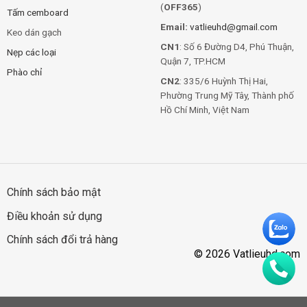
(
OFF365
)
Tấm cemboard
Email:
vatlieuhd@gmail.com
Keo dán gạch
CN1
: Số 6 Đường D4, Phú Thuận,
Nẹp các loại
Quận 7, TP.HCM
Phào chỉ
CN2
: 335/6 Huỳnh Thị Hai,
Phường Trung Mỹ Tây, Thành phố
Hồ Chí Minh, Việt Nam
Chính sách bảo mật
Điều khoản sử dụng
Chính sách đổi trả hàng
© 2026 Vatlieuhd.com