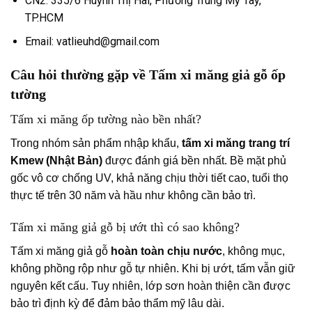
CN2: 335/6 Huỳnh Thị Hai, Phường Trung Mỹ Tây,
TP.HCM
Email: vatlieuhd@gmail.com
Câu hỏi thường gặp về Tấm xi măng giả gỗ ốp
tường
Tấm xi măng ốp tường nào bền nhất?
Trong nhóm sản phẩm nhập khẩu,
tấm xi măng trang trí
Kmew (Nhật Bản)
được đánh giá bền nhất. Bề mặt phủ
gốc vô cơ chống UV, khả năng chịu thời tiết cao, tuổi thọ
thực tế trên 30 năm và hầu như không cần bảo trì.
Tấm xi măng giả gỗ bị ướt thì có sao không?
Tấm xi măng giả gỗ
hoàn toàn chịu nước
, không mục,
không phồng rộp như gỗ tự nhiên. Khi bị ướt, tấm vẫn giữ
nguyên kết cấu. Tuy nhiên, lớp sơn hoàn thiện cần được
bảo trì định kỳ để đảm bảo thẩm mỹ lâu dài.