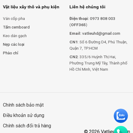
Vật liệu xây thô và phụ kiện
Liên hệ chúng tôi
Ván cốp pha
Điện thoại:
0973 808 003
(
OFF365
)
Tấm cemboard
Email:
vatlieuhd@gmail.com
Keo dán gạch
CN1
: Số 6 Đường D4, Phú Thuận,
Nẹp các loại
Quận 7, TP.HCM
Phào chỉ
CN2
: 335/6 Huỳnh Thị Hai,
Phường Trung Mỹ Tây, Thành phố
Hồ Chí Minh, Việt Nam
Chính sách bảo mật
Điều khoản sử dụng
Chính sách đổi trả hàng
© 2026 Vatlieuhd.com