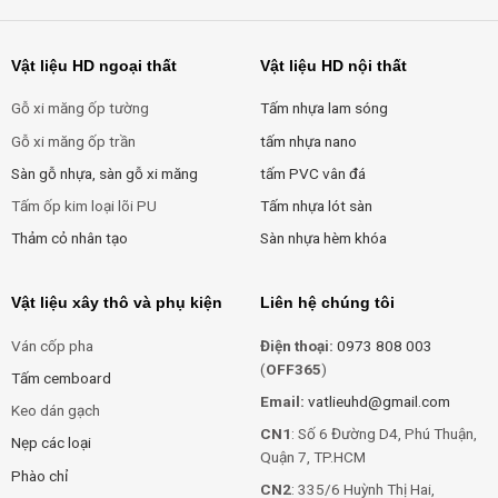
Vật liệu HD ngoại thất
Vật liệu HD nội thất
Gỗ xi măng ốp tường
Tấm nhựa lam sóng
Gỗ xi măng ốp trần
tấm nhựa nano
Sàn gỗ nhựa, sàn gỗ xi măng
tấm PVC vân đá
Tấm ốp kim loại lõi PU
Tấm nhựa lót sàn
Thảm cỏ nhân tạo
Sàn nhựa hèm khóa
Vật liệu xây thô và phụ kiện
Liên hệ chúng tôi
Ván cốp pha
Điện thoại:
0973 808 003
(
OFF365
)
Tấm cemboard
Email:
vatlieuhd@gmail.com
Keo dán gạch
CN1
: Số 6 Đường D4, Phú Thuận,
Nẹp các loại
Quận 7, TP.HCM
Phào chỉ
CN2
: 335/6 Huỳnh Thị Hai,