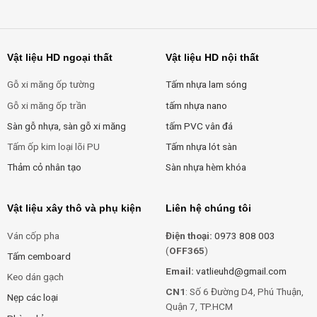
Vật liệu HD ngoại thất
Vật liệu HD nội thất
Gỗ xi măng ốp tường
Tấm nhựa lam sóng
Gỗ xi măng ốp trần
tấm nhựa nano
Sàn gỗ nhựa, sàn gỗ xi măng
tấm PVC vân đá
Tấm ốp kim loại lõi PU
Tấm nhựa lót sàn
Thảm cỏ nhân tạo
Sàn nhựa hèm khóa
Vật liệu xây thô và phụ kiện
Liên hệ chúng tôi
Ván cốp pha
Điện thoại:
0973 808 003
(
OFF365
)
Tấm cemboard
Email:
vatlieuhd@gmail.com
Keo dán gạch
CN1
: Số 6 Đường D4, Phú Thuận,
Nẹp các loại
Quận 7, TP.HCM